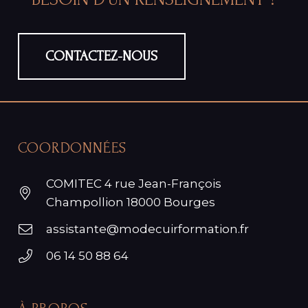
MALLETIER
Développement en compétence
Développement en compétence
Développement en compétence
CONTACTEZ-NOUS
COORDONNÉES
COMITEC 4 rue Jean-François
Champollion 18000 Bourges
assistante@modecuirformation.fr
06 14 50 88 64